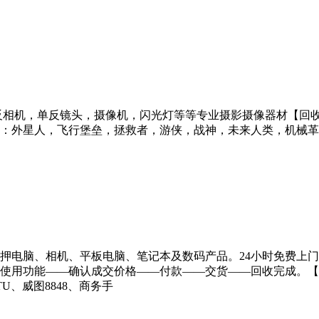
单反相机，单反镜头，摄像机，闪光灯等等专业摄影摄像器材【回收抵
：外星人，飞行堡垒，拯救者，游侠，战神，未来人类，机械革命
押电脑、相机、平板电脑、笔记本及数码产品。24小时免费上
使用功能——确认成交价格——付款——交货——回收完成。【回
U、威图8848、商务手